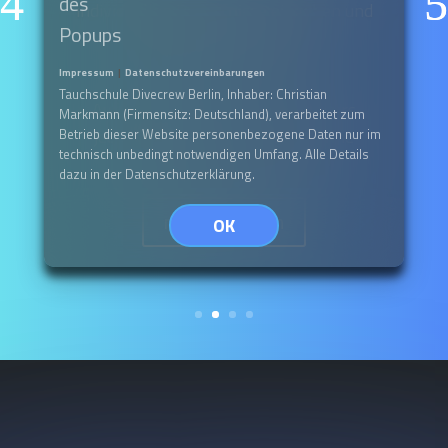
individuellen Bedürfnisse eingehen und
Dir einen größtmöglichen
Sicherheitsaspekt bieten.
Impressum
|
Datenschutzvereinbarungen
Tauchschule Divecrew Berlin, Inhaber: Christian
Auf Wunsch kann dieser Tauchkurs
Markmann (Firmensitz: Deutschland), verarbeitet zum
jederzeit im Einzelunterricht ohne
Betrieb dieser Website personenbezogene Daten nur im
technisch unbedingt notwendigen Umfang. Alle Details
Aufpreis gebucht werden.
dazu in der Datenschutzerklärung.
mehr erfahren
OK