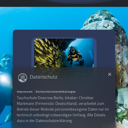
Datenschutz
Probiere es aus
Impressum
|
Datenschutzvereinbarungen
Tauchschule Divecrew Berlin, Inhaber: Christian
Entdecke Tauchen mit unserem Discover
Markmann (Firmensitz: Deutschland), verarbeitet zum
Betrieb dieser Website personenbezogene Daten nur im
Scuba Diving
technisch unbedingt notwendigen Umfang. Alle Details
dazu in der Datenschutzerklärung.