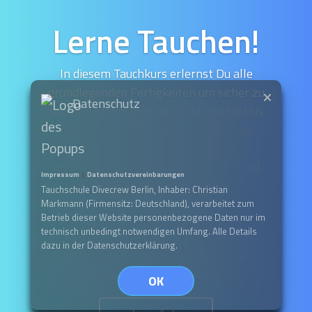
Lerne Tauchen!
In diesem Tauchkurs erlernst Du alle
grundlegenden Fertigkeiten um sicher zu
Datenschutz
tauchen. Durch ein maximales Verhältnis
von 2 Tauchschülern je Tauchlehrer
können wir besser auf Deine
individuellen Bedürfnisse eingehen und
Impressum
|
Datenschutzvereinbarungen
Dir einen größtmöglichen
Tauchschule Divecrew Berlin, Inhaber: Christian
Sicherheitsaspekt bieten.
Markmann (Firmensitz: Deutschland), verarbeitet zum
Betrieb dieser Website personenbezogene Daten nur im
technisch unbedingt notwendigen Umfang. Alle Details
Auf Wunsch kann dieser Tauchkurs
dazu in der Datenschutzerklärung.
jederzeit im Einzelunterricht ohne
Aufpreis gebucht werden.
OK