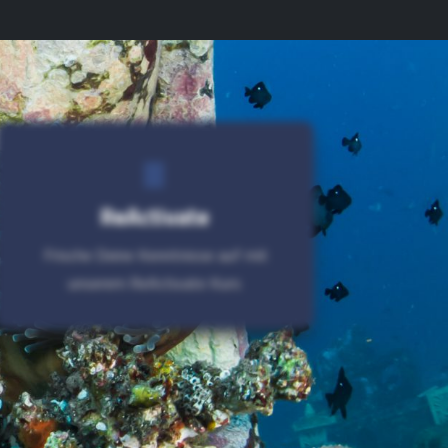
ReActivate
Frische Deine Kenntnisse auf mit
unserem ReActivate Kurs