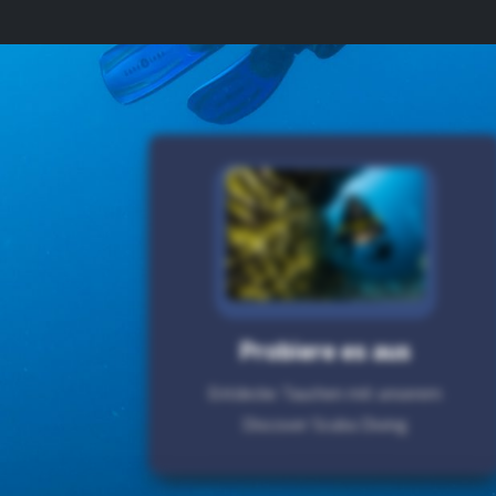
Probiere es aus
Entdecke Tauchen mit unserem
Discover Scuba Diving